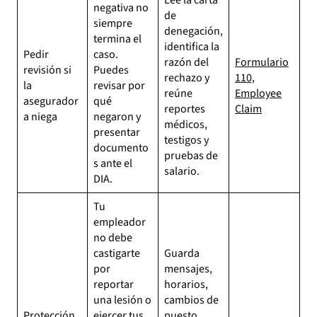
Lee la carta
negativa no
de
siempre
denegación,
termina el
identifica la
Pedir
caso.
razón del
Formulario
revisión si
Puedes
rechazo y
110,
la
revisar por
reúne
Employee
asegurador
qué
reportes
Claim
a niega
negaron y
médicos,
presentar
testigos y
documento
pruebas de
s ante el
salario.
DIA.
Tu
empleador
no debe
castigarte
Guarda
por
mensajes,
reportar
horarios,
una lesión o
cambios de
Protección
ejercer tus
puesto,