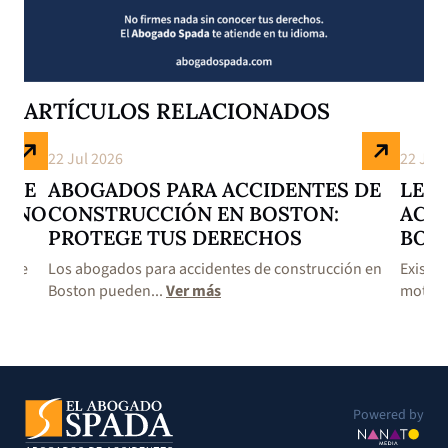
ARTÍCULOS RELACIONADOS
22 Jul 2026
22 Jul 
S DE
ABOGADOS PARA ACCIDENTES DE
LES
E NO
CONSTRUCCIÓN EN BOSTON:
ACC
PROTEGE TUS DERECHOS
BOS
s de
Los abogados para accidentes de construcción en
Existe
Boston pueden...
Ver más
motoci
Powered by