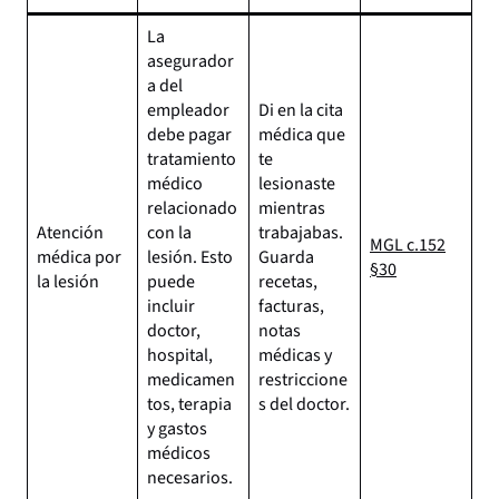
La
asegurador
a del
empleador
Di en la cita
debe pagar
médica que
tratamiento
te
médico
lesionaste
relacionado
mientras
Atención
con la
trabajabas.
MGL c.152
médica por
lesión. Esto
Guarda
§30
la lesión
puede
recetas,
incluir
facturas,
doctor,
notas
hospital,
médicas y
medicamen
restriccione
tos, terapia
s del doctor.
y gastos
médicos
necesarios.