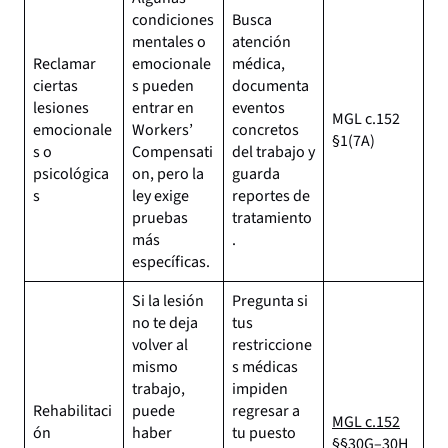
condiciones
Busca
mentales o
atención
Reclamar
emocionale
médica,
ciertas
s pueden
documenta
lesiones
entrar en
eventos
MGL c.152
emocionale
Workers’
concretos
§1(7A)
s o
Compensati
del trabajo y
psicológica
on, pero la
guarda
s
ley exige
reportes de
pruebas
tratamiento
más
.
específicas.
Si la lesión
Pregunta si
no te deja
tus
volver al
restriccione
mismo
s médicas
trabajo,
impiden
Rehabilitaci
puede
regresar a
MGL c.152
ón
haber
tu puesto
§§30G–30H