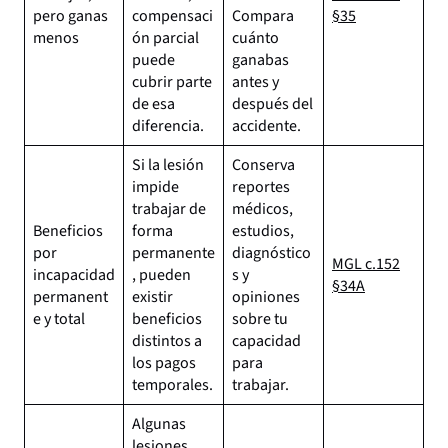
pero ganas
compensaci
Compara
§35
menos
ón parcial
cuánto
puede
ganabas
cubrir parte
antes y
de esa
después del
diferencia.
accidente.
Si la lesión
Conserva
impide
reportes
trabajar de
médicos,
Beneficios
forma
estudios,
por
permanente
diagnóstico
MGL c.152
incapacidad
, pueden
s y
§34A
permanent
existir
opiniones
e y total
beneficios
sobre tu
distintos a
capacidad
los pagos
para
temporales.
trabajar.
Algunas
lesiones