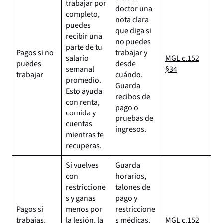
trabajar por
doctor una
completo,
nota clara
puedes
que diga si
recibir una
no puedes
parte de tu
Pagos si no
trabajar y
salario
MGL c.152
puedes
desde
semanal
§34
trabajar
cuándo.
promedio.
Guarda
Esto ayuda
recibos de
con renta,
pago o
comida y
pruebas de
cuentas
ingresos.
mientras te
recuperas.
Si vuelves
Guarda
con
horarios,
restriccione
talones de
s y ganas
pago y
Pagos si
menos por
restriccione
trabajas,
la lesión, la
s médicas.
MGL c.152