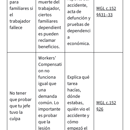
para
muerte del
accidente,
familiares si
trabajador,
MGL c.152
acta de
el
ciertos
§§31–33
defunción y
trabajador
familiares
pruebas de
fallece
dependient
dependenci
es pueden
a
reclamar
económica.
beneficios.
Workers’
Compensati
on no
funciona
Explica qué
igual que
tarea
una
hacías,
No tener
demanda
dónde
que probar
común. Lo
estabas,
MGL c.152
que tu jefe
importante
quién vio el
§26
tuvo la
es probar
accidente y
culpa
que la
cómo
lesión
empezó el