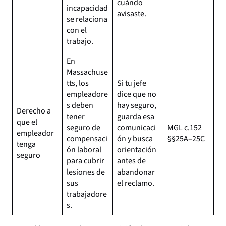
cuándo
incapacidad
avisaste.
se relaciona
con el
trabajo.
En
Massachuse
tts, los
Si tu jefe
empleadore
dice que no
s deben
hay seguro,
Derecho a
tener
guarda esa
que el
seguro de
comunicaci
MGL c.152
empleador
compensaci
ón y busca
§§25A–25C
tenga
ón laboral
orientación
seguro
para cubrir
antes de
lesiones de
abandonar
sus
el reclamo.
trabajadore
s.