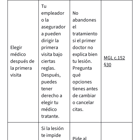
Tu
empleador
No
o la
abandones
asegurador
el
a pueden
tratamiento
dirigir la
si el primer
Elegir
primera
doctor no
médico
visita bajo
explica bien
MGL c.152
después de
ciertas
tu lesión.
§30
la primera
reglas.
Pregunta
visita
Después,
qué
puedes
opciones
tener
tienes antes
derecho a
de cambiar
elegir tu
o cancelar
médico
citas.
tratante.
Si la lesión
te impide
Pide al