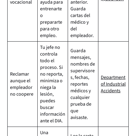
vocacional
ayuda para
anterior.
entrenarte
Guarda
o
cartas del
prepararte
médico y
para otro
del
empleo.
empleador.
Tu jefe no
Guarda
controla
mensajes,
todo el
nombres de
proceso. Si
supervisore
Reclamar
no reporta,
s, fechas,
Department
aunque el
minimiza o
reportes
of Industrial
empleador
niega la
médicos y
Accidents
no coopere
lesión,
cualquier
puedes
prueba de
buscar
que
información
avisaste.
ante el DIA.
Una