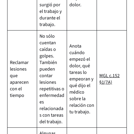
surgió por
dolor.
el trabajo y
durante el
trabajo.
No sólo
cuentan
Anota
caídas o
cuándo
golpes.
empezó el
Reclamar
También
dolor, qué
lesiones
pueden
tareas lo
que
contar
MGL c.152
empeoran y
aparecen
lesiones
§1(7A)
qué dijo el
con el
repetitivas o
médico
tiempo
enfermedad
sobre la
es
relación con
relacionada
tu trabajo.
s con tareas
del trabajo.
Algunas