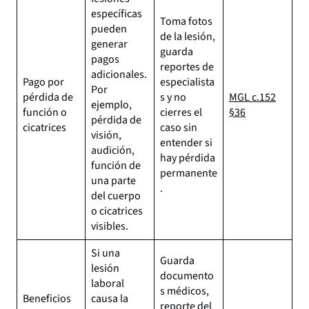
específicas
Toma fotos
pueden
de la lesión,
generar
guarda
pagos
reportes de
adicionales.
Pago por
especialista
Por
pérdida de
s y no
MGL c.152
ejemplo,
función o
cierres el
§36
pérdida de
cicatrices
caso sin
visión,
entender si
audición,
hay pérdida
función de
permanente
una parte
.
del cuerpo
o cicatrices
visibles.
Si una
Guarda
lesión
documento
laboral
s médicos,
Beneficios
causa la
reporte del