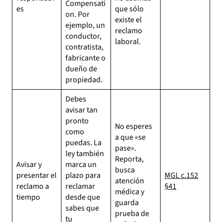
Compensati
es
que sólo
on. Por
existe el
ejemplo, un
reclamo
conductor,
laboral.
contratista,
fabricante o
dueño de
propiedad.
Debes
avisar tan
pronto
No esperes
como
a que «se
puedas. La
pase».
ley también
Reporta,
Avisar y
marca un
busca
presentar el
plazo para
MGL c.152
atención
reclamo a
reclamar
§41
médica y
tiempo
desde que
guarda
sabes que
prueba de
tu