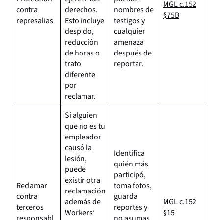
MGL c.152
contra
derechos.
nombres de
§75B
represalias
Esto incluye
testigos y
despido,
cualquier
reducción
amenaza
de horas o
después de
trato
reportar.
diferente
por
reclamar.
Si alguien
que no es tu
empleador
causó la
Identifica
lesión,
quién más
puede
participó,
existir otra
Reclamar
toma fotos,
reclamación
contra
guarda
además de
MGL c.152
terceros
reportes y
Workers’
§15
responsabl
no asumas