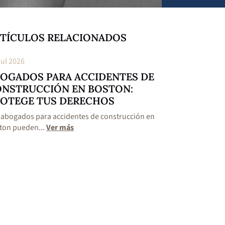
TÍCULOS RELACIONADOS
Jul 2026
22 Jul 2026
OGADOS PARA ACCIDENTES DE
LESIONES C
NSTRUCCIÓN EN BOSTON:
ACCIDENTES
OTEGE TUS DERECHOS
BOSTON: C
 abogados para accidentes de construcción en
Existen lesiones c
ton pueden...
Ver más
motocicleta en Bos