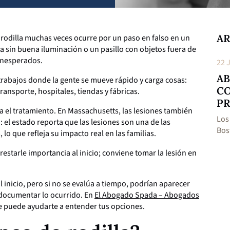
AR
 rodilla muchas veces ocurre por un paso en falso en un
a sin buena iluminación o un pasillo con objetos fuera de
 inesperados.
22 Jul 2026
22 
LESIONES DE CABEZA DESPUÉS DE
AB
trabajos donde la gente se mueve rápido y carga cosas:
UN ACCIDENTE: SÍNTOMAS QUE
CO
ransporte, hospitales, tiendas y fábricas.
NO DEBES IGNORAR
PR
 el tratamiento. En Massachusetts, las lesiones también
Los síntomas de una lesión de cabeza después de
Los
 el estado reporta que las lesiones son una de las
un accidente no...
Ver más
Bos
lo que refleja su impacto real en las familias.
restarle importancia al inicio; conviene tomar la lesión en
l inicio, pero si no se evalúa a tiempo, podrían aparecer
 documentar lo ocurrido. En
El Abogado Spada – Abogados
e puede ayudarte a entender tus opciones.