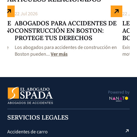
22 Jul 2026
22 Jul 
S DE
ABOGADOS PARA ACCIDENTES DE
LES
E NO
CONSTRUCCIÓN EN BOSTON:
ACC
PROTEGE TUS DERECHOS
BOS
s de
Los abogados para accidentes de construcción en
Existe
Boston pueden...
Ver más
motoci
Powered by
SERVICIOS LEGALES
Accidentes de carro