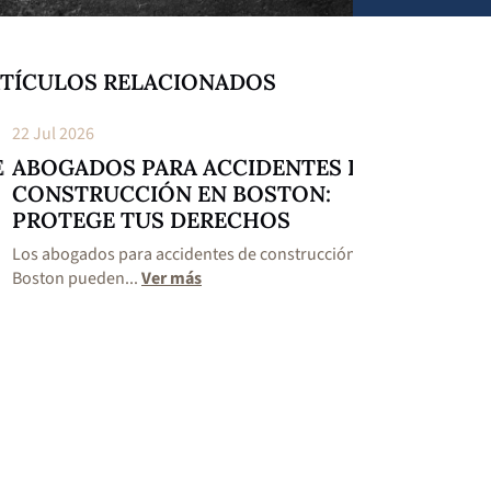
TÍCULOS RELACIONADOS
Jul 2026
22 Jul 2026
OGADOS PARA ACCIDENTES DE
LESIONES C
NSTRUCCIÓN EN BOSTON:
ACCIDENTES
OTEGE TUS DERECHOS
BOSTON: C
 abogados para accidentes de construcción en
Existen lesiones c
ton pueden...
Ver más
motocicleta en Bos