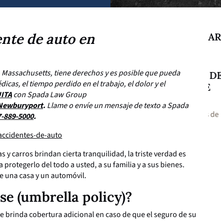
nte de auto en
AR
22 Jul 2026
22 
n Massachusetts, tiene derechos y es posible que pueda
LESIONES DE CABEZA DESPUÉS DE
AB
as, el tiempo perdido en el trabajo, el dolor y el
UN ACCIDENTE: SÍNTOMAS QUE
CO
UITA
con Spada Law Group
NO DEBES IGNORAR
PR
Newburyport
.
Llame o envíe un mensaje de texto a Spada
Los síntomas de una lesión de cabeza después de
Los
7-889-5000
.
un accidente no...
Ver más
Bos
s y carros brindan cierta tranquilidad, la triste verdad es
a protegerlo del todo a usted, a su familia y a sus bienes.
ne una casa y un automóvil.
se (umbrella policy)?
le brinda cobertura adicional en caso de que el seguro de su