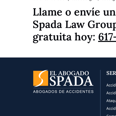
Llame o envíe un
Spada Law Group
gratuita hoy:
617
SER
Accid
Accid
Ataqu
Accid