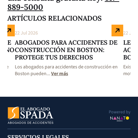
889-5000
ARTÍCULOS RELACIONADOS
22 Jul 2026
22 Jul 
S DE
ABOGADOS PARA ACCIDENTES DE
LES
E NO
CONSTRUCCIÓN EN BOSTON:
ACC
PROTEGE TUS DERECHOS
BOS
s de
Los abogados para accidentes de construcción en
Existe
Boston pueden...
Ver más
motoci
Powered by
SERVICIOS LEGALES