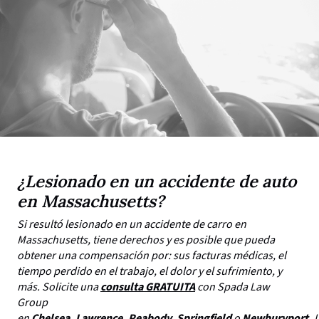
¿Lesionado en un accidente de auto
en Massachusetts?
Si resultó lesionado en un accidente de carro en
Massachusetts, tiene derechos y es posible que pueda
obtener una compensación por: sus facturas médicas, el
tiempo perdido en el trabajo, el dolor y el sufrimiento, y
más. Solicite una
consulta GRATUITA
con Spada Law
Group
en
Chelsea
,
Lawrence
,
Peabody
,
Springfield
o
Newburyport
.