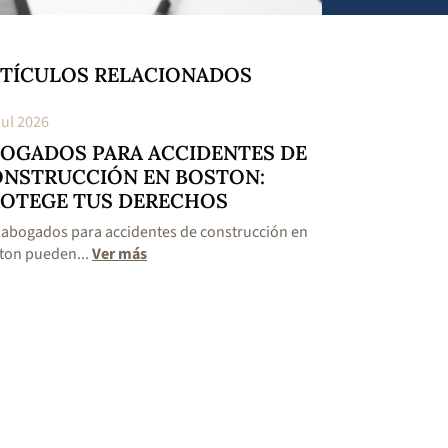
TÍCULOS RELACIONADOS
Jul 2026
22 Jul 2026
OGADOS PARA ACCIDENTES DE
LESIONES C
NSTRUCCIÓN EN BOSTON:
ACCIDENTES
OTEGE TUS DERECHOS
BOSTON: C
 abogados para accidentes de construcción en
Existen lesiones c
ton pueden...
Ver más
motocicleta en Bos