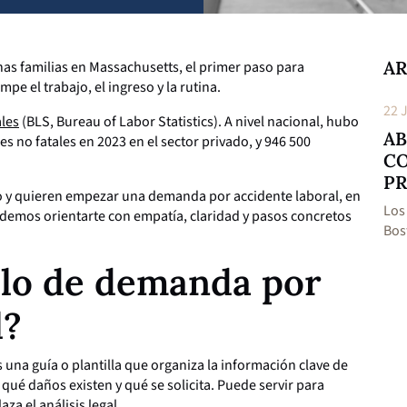
AR
as familias en Massachusetts, el primer paso para
e el trabajo, el ingreso y la rutina.
22 Jul 2026
22 
ales
(BLS, Bureau of Labor Statistics). A nivel nacional, hubo
LESIONES DE CABEZA DESPUÉS DE
AB
s no fatales en 2023 en el sector privado, y 946 500
UN ACCIDENTE: SÍNTOMAS QUE
CO
NO DEBES IGNORAR
PR
jo y quieren ​​empezar una demanda por accidente laboral, en
Los síntomas de una lesión de cabeza después de
Los
emos orientarte con empatía, claridad y pasos concretos
un accidente no...
Ver más
Bos
lo de demanda por
l?
na guía o plantilla que organiza la información clave de
 qué daños existen y qué se solicita. Puede servir para
a el análisis legal.