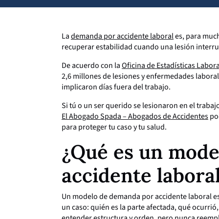
La
demanda por accidente laboral
es, para much
recuperar estabilidad cuando una lesión interrump
De acuerdo con la
Oficina de Estadísticas Labor
2,6 millones de lesiones y enfermedades laborale
implicaron días fuera del trabajo.
Si tú o un ser querido se lesionaron en el traba
El Abogado Spada – Abogados de Accidentes
pod
para proteger tu caso y tu salud.
¿Qué es un mode
accidente labora
Un modelo de demanda por accidente laboral es u
un caso: quién es la parte afectada, qué ocurrió,
entender estructura y orden, pero nunca reemplaz